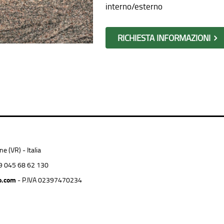
interno/esterno
RICHIESTA INFORMAZIONI
 (VR) - Italia
9 045 68 62 130
o.com
- P.IVA 02397470234