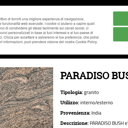
ttivo di fornirti una migliore esperienza di navigazione,
ne funzionalità web avanzate. I cookie ci aiutano a capire quali
tono di condividere gli stessi facilmente sui canali social, ci
nci personalizzati in base ai tuoi interessi e al tuo paese di
ci. Clicca per accettare e salveremo le tue preferenze, che potrai
i informazioni, puoi prendere visione del nostra Cookie Policy.
AZIENDA
CATALOGO
REALIZZAZIONI
NEWS
PARADISO BU
Tipologia:
granito
Utilizzo:
interno/esterno
Provenienza:
India
Descrizione:
PARADISO BUSH e' 