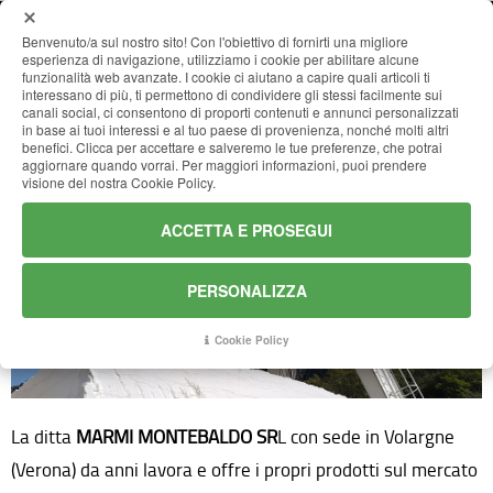
Benvenuto/a sul nostro sito! Con l'obiettivo di fornirti una migliore
esperienza di navigazione, utilizziamo i cookie per abilitare alcune
funzionalità web avanzate. I cookie ci aiutano a capire quali articoli ti
HOME
interessano di più, ti permettono di condividere gli stessi facilmente sui
canali social, ci consentono di proporti contenuti e annunci personalizzati
in base ai tuoi interessi e al tuo paese di provenienza, nonché molti altri
Azienda
benefici. Clicca per accettare e salveremo le tue preferenze, che potrai
AZIENDA
aggiornare quando vorrai. Per maggiori informazioni, puoi prendere
visione del nostra Cookie Policy.
CATALOGO
ACCETTA E PROSEGUI
PERSONALIZZA
REALIZZAZIONI
Cookie Policy
NEWS
La ditta
MARMI MONTEBALDO SR
L con sede in Volargne
CONTATTI
(Verona) da anni lavora e offre i propri prodotti sul mercato