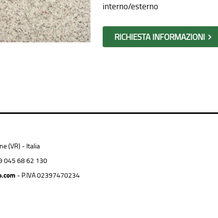
interno/esterno
RICHIESTA INFORMAZIONI
 (VR) - Italia
9 045 68 62 130
o.com
- P.IVA 02397470234