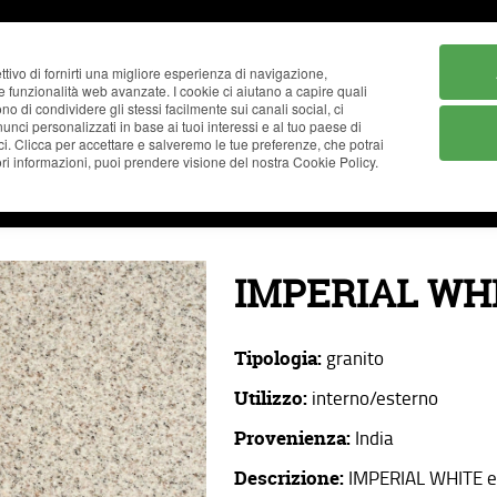
ttivo di fornirti una migliore esperienza di navigazione,
ne funzionalità web avanzate. I cookie ci aiutano a capire quali
tono di condividere gli stessi facilmente sui canali social, ci
nci personalizzati in base ai tuoi interessi e al tuo paese di
ci. Clicca per accettare e salveremo le tue preferenze, che potrai
i informazioni, puoi prendere visione del nostra Cookie Policy.
AZIENDA
CATALOGO
REALIZZAZIONI
NEWS
IMPERIAL WH
Tipologia:
granito
Utilizzo:
interno/esterno
Provenienza:
India
Descrizione:
IMPERIAL WHITE e'