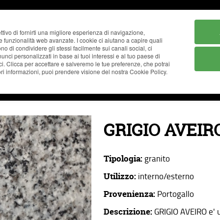
ttivo di fornirti una migliore esperienza di navigazione,
ne funzionalità web avanzate. I cookie ci aiutano a capire quali
tono di condividere gli stessi facilmente sui canali social, ci
nci personalizzati in base ai tuoi interessi e al tuo paese di
ci. Clicca per accettare e salveremo le tue preferenze, che potrai
i informazioni, puoi prendere visione del nostra Cookie Policy.
AZIENDA
CATALOGO
REALIZZAZIONI
NEWS
GRIGIO AVEIR
Tipologia:
granito
Utilizzo:
interno/esterno
Provenienza:
Portogallo
Descrizione:
GRIGIO AVEIRO e' u