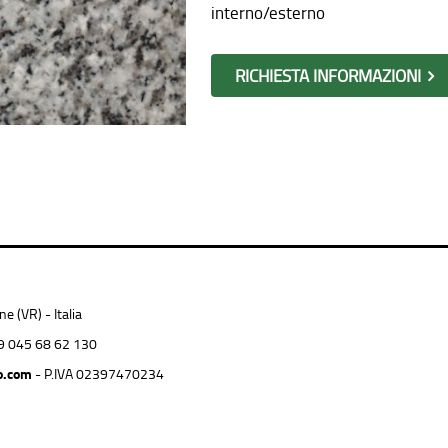
interno/esterno
RICHIESTA INFORMAZIONI
 (VR) - Italia
9 045 68 62 130
o.com
- P.IVA 02397470234